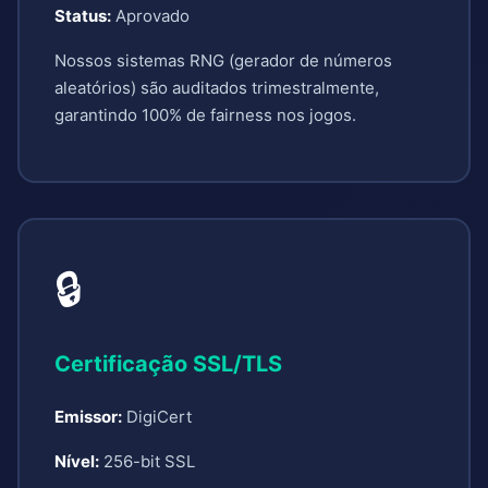
Status:
Aprovado
Nossos sistemas RNG (gerador de números
aleatórios) são auditados trimestralmente,
garantindo 100% de fairness nos jogos.
🔒
Certificação SSL/TLS
Emissor:
DigiCert
Nível:
256-bit SSL