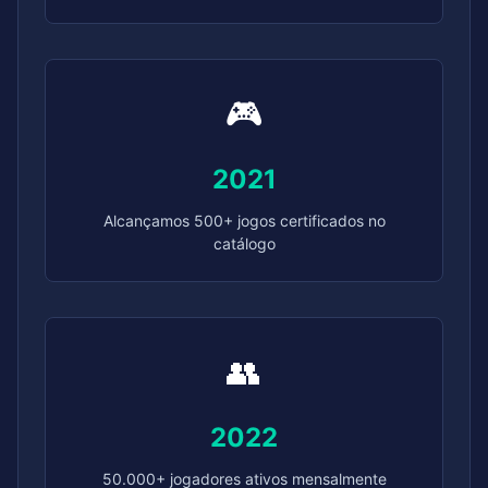
🎮
2021
Alcançamos 500+ jogos certificados no
catálogo
👥
2022
50.000+ jogadores ativos mensalmente