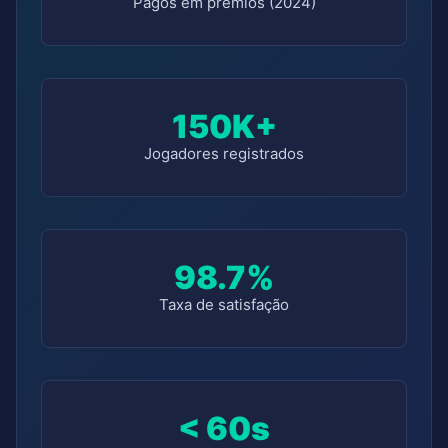
Pagos em prêmios (2024)
150K+
Jogadores registrados
98.7%
Taxa de satisfação
< 60s