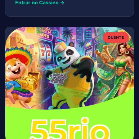
Entrar no Cassino →
QUENTE