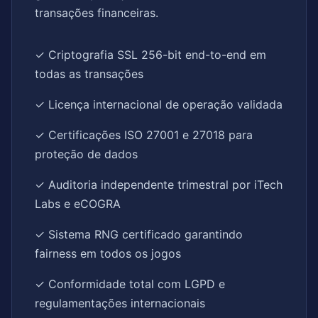
transações financeiras.
✓ Criptografia SSL 256-bit end-to-end em
todas as transações
✓ Licença internacional de operação validada
✓ Certificações ISO 27001 e 27018 para
proteção de dados
✓ Auditoria independente trimestral por iTech
Labs e eCOGRA
✓ Sistema RNG certificado garantindo
fairness em todos os jogos
✓ Conformidade total com LGPD e
regulamentações internacionais