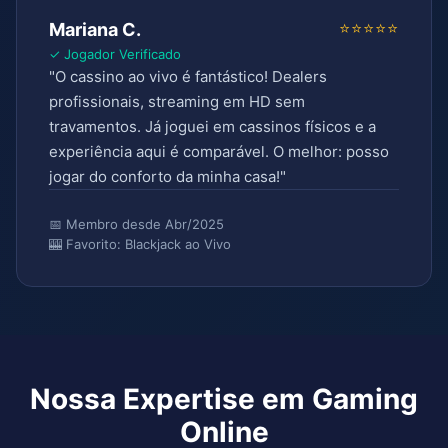
⭐⭐⭐⭐⭐
Mariana C.
✓ Jogador Verificado
"O cassino ao vivo é fantástico! Dealers
profissionais, streaming em HD sem
travamentos. Já joguei em cassinos físicos e a
experiência aqui é comparável. O melhor: posso
jogar do conforto da minha casa!"
📅 Membro desde Abr/2025
🎰 Favorito: Blackjack ao Vivo
Nossa Expertise em Gaming
Online