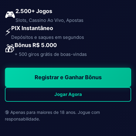
2.500+ Jogos
🎮
Slots, Cassino Ao Vivo, Apostas
PIX Instantâneo
⚡
Depósitos e saques em segundos
Bônus R$ 5.000
🎁
+ 500 giros grátis de boas-vindas
Registrar e Ganhar Bônus
Jogar Agora
🔞 Apenas para maiores de 18 anos. Jogue com
responsabilidade.