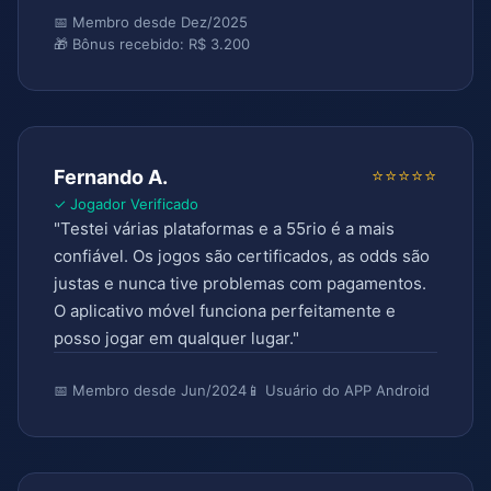
📅 Membro desde Dez/2025
🎁 Bônus recebido: R$ 3.200
⭐⭐⭐⭐⭐
Fernando A.
✓ Jogador Verificado
"Testei várias plataformas e a 55rio é a mais
confiável. Os jogos são certificados, as odds são
justas e nunca tive problemas com pagamentos.
O aplicativo móvel funciona perfeitamente e
posso jogar em qualquer lugar."
📅 Membro desde Jun/2024
📱 Usuário do APP Android