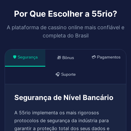
Por Que Escolher a 55rio?
A plataforma de cassino online mais confiável e
completa do Brasil
🛡️ Segurança
💳 Pagamentos
🎁 Bônus
🎧 Suporte
Segurança de Nível Bancário
A 55rio implementa os mais rigorosos
protocolos de segurança da indústria para
garantir a proteção total dos seus dados e